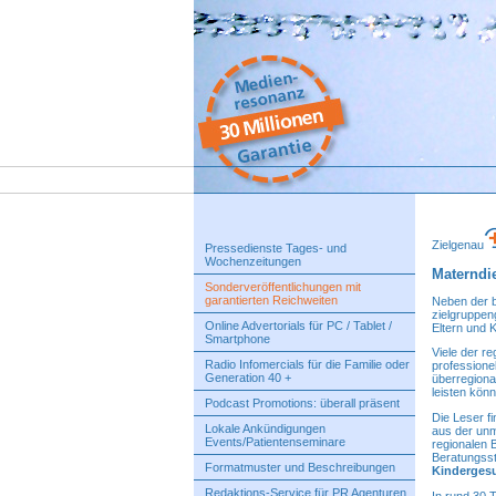
Zielgenau
Pressedienste Tages- und
Wochenzeitungen
Materndi
Sonderveröffentlichungen mit
garantierten Reichweiten
Neben der b
zielgruppen
Online Advertorials für PC / Tablet /
Eltern und K
Smartphone
Viele der r
Radio Infomercials für die Familie oder
professionel
Generation 40 +
überregiona
leisten kön
Podcast Promotions: überall präsent
Die Leser fi
Lokale Ankündigungen
aus der unm
Events/Patientenseminare
regionalen 
Beratungsst
Formatmuster und Beschreibungen
Kindergesu
Redaktions-Service für PR Agenturen