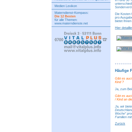
In rund 30 
unterschiedl
Medien Lexikon
Sonderveröf
Materndienst-Kompass:
Die Kosten f
Die 12 Besten
pro Ausgabe
für alle Themen:
bietet Ihne
www.materndienste.net
Hier detaill
Häufige F
Gibt es au
Kind
?
Ja, zum Bei
Gibt es auc
/ Kind
an di
Ja, wir biet
Deutschlands
Woche“ prod
Familien mit
Zurück