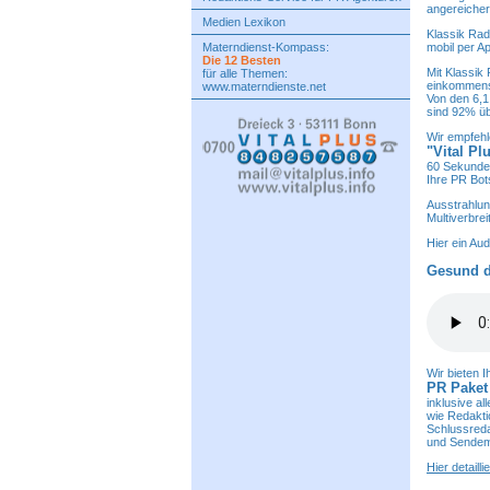
angereicher
Medien Lexikon
Klassik Rad
Materndienst-Kompass:
mobil per A
Die 12 Besten
Mit Klassik
für alle Themen:
einkommenss
www.materndienste.net
Von den 6,1
sind 92% üb
Wir empfehl
"Vital Pl
60 Sekunde
Ihre PR Bot
Ausstrahlun
Multiverbrei
Hier ein Aud
Gesund d
Wir bieten 
PR Paket
inklusive a
wie Redakti
Schlussreda
und Sendemi
Hier detaill