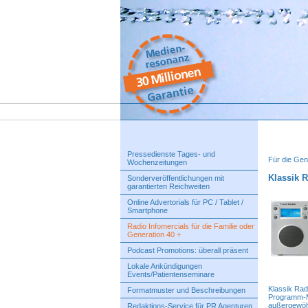
Pressedienste Tages- und
Für die Gen
Wochenzeitungen
Klassik 
Sonderveröffentlichungen mit
garantierten Reichweiten
Online Advertorials für PC / Tablet /
Smartphone
Radio Infomercials für die Familie oder
Generation 40 +
Podcast Promotions: überall präsent
Lokale Ankündigungen
Events/Patientenseminare
Klassik Rad
Formatmuster und Beschreibungen
Programm-Mi
außergewöhn
Redaktions-Service für PR Agenturen