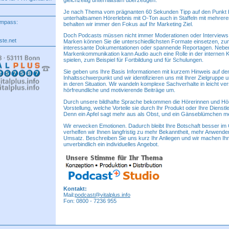
Je nach Thema vom prägnanten 60 Sekunden Tipp auf den Punkt b
unterhaltsamen Hörerlebnis mit O-Ton auch in Staffeln mit mehrer
ompass:
behalten wir immer den Fokus auf Ihr Marketing Ziel.
Doch Podcasts müssen nicht immer Moderationen oder Interviews 
te.net
Marken können Sie die unterschiedlichsten Formate einsetzen, zum
interessante Dokumentationen oder spannende Reportagen. Nebe
Markenkommunikation kann Audio auch eine Rolle in der internen
spielen, zum Beispiel für Fortbildung und für Schulungen.
Sie geben uns Ihre Basis Informationen mit kurzem Hinweis auf d
Inhaltsschwerpunkt und wir identifizieren uns mit Ihrer Zielgruppe
in deren Situation. Wir wandeln komplexe Sachverhalte in leicht ver
hörfreundliche und motivierende Beiträge um.
Durch unsere bildhafte Sprache bekommen die Hörerinnen und Höre
Vorstellung, welche Vorteile sie durch Ihr Produkt oder Ihre Dienstle
Denn ein Apfel sagt mehr aus als Obst, und ein Gänseblümchen me
Wir erwecken Emotionen. Dadurch bleibt Ihre Botschaft besser im
verhelfen wir Ihnen langfristig zu mehr Bekanntheit, mehr Anwend
Umsatz. Beschreiben Sie uns kurz Ihr Anliegen und wir machen Ih
unverbindlich ein individuelles Angebot.
Kontakt:
Mail:
podcast@vitalplus.info
Fon: 0800 - 7236 955