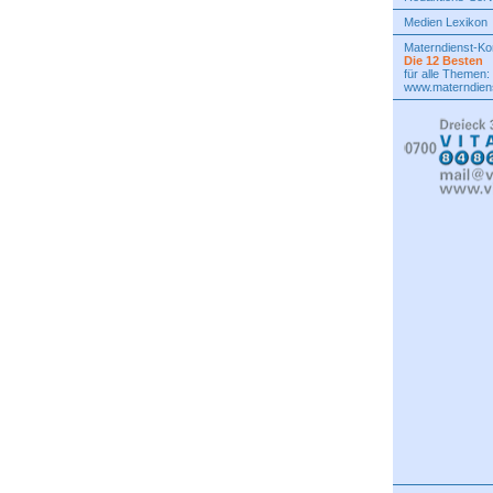
Medien Lexikon
Materndienst-K
Die 12 Besten
für alle Themen:
www.materndiens