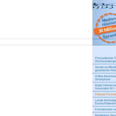
Pressedienste T
Wochenzeitung
Sonderveröffentl
garantierten Rei
Online Advertoria
Smartphone
Radio Infomercial
Generation 40 +
Podcast Promotio
Lokale Ankündi
Events/Patiente
Formatmuster u
Redaktions-Serv