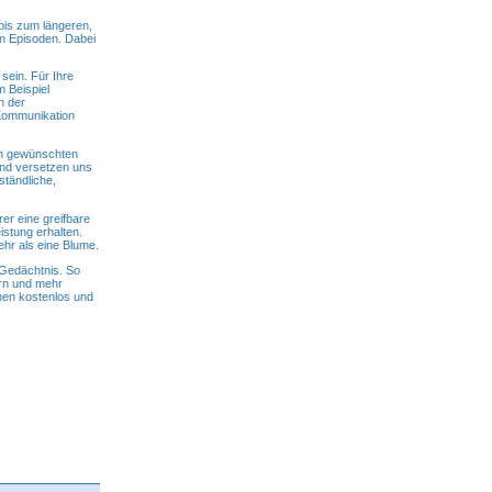
is zum längeren,
en Episoden. Dabei
sein. Für Ihre
 Beispiel
n der
 Kommunikation
en gewünschten
 und versetzen uns
ständliche,
r eine greifbare
istung erhalten.
hr als eine Blume.
 Gedächtnis. So
ern und mehr
nen kostenlos und