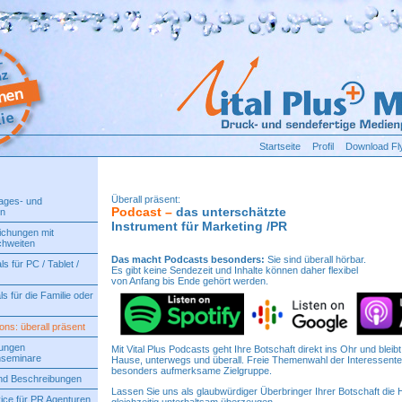
Startseite
Profil
Download Fl
Überall präsent:
ages- und
Podcast
–
das unterschätzte
en
Instrument für Marketing /PR
ichungen mit
chweiten
Das macht Podcasts besonders:
Sie sind überall hörbar.
ls für PC / Tablet /
Es gibt keine Sendezeit und Inhalte können daher flexibel
von Anfang bis Ende gehört werden.
s für die Familie oder
ns: überall präsent
gungen
Mit Vital Plus Podcasts geht Ihre Botschaft direkt ins Ohr und bleib
nseminare
Hause, unterwegs und überall. Freie Themenwahl der Interessenten
besonders aufmerksame Zielgruppe.
nd Beschreibungen
Lassen Sie uns als glaubwürdiger Überbringer Ihrer Botschaft die 
ice für PR Agenturen
gleichzeitig unterhaltsam überzeugen.