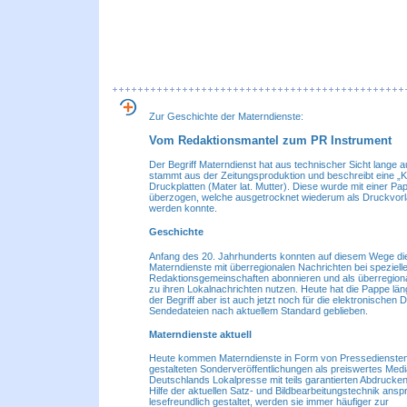
Zur Geschichte der Materndienste:
Vom Redaktionsmantel zum PR Instrument
Der Begriff Materndienst hat aus technischer Sicht lange a
stammt aus der Zeitungsproduktion und beschreibt eine „K
Druckplatten (Mater lat. Mutter). Diese wurde mit einer P
überzogen, welche ausgetrocknet wiederum als Druckvor
werden konnte.
Geschichte
Anfang des 20. Jahrhunderts konnten auf diesem Wege di
Materndienste mit überregionalen Nachrichten bei speziell
Redaktionsgemeinschaften abonnieren und als überregiona
zu ihren Lokalnachrichten nutzen. Heute hat die Pappe län
der Begriff aber ist auch jetzt noch für die elektronischen 
Sendedateien nach aktuellem Standard geblieben.
Materndienste aktuell
Heute kommen Materndienste in Form von Pressediensten 
gestalteten Sonderveröffentlichungen als preiswertes Medi
Deutschlands Lokalpresse mit teils garantierten Abdrucken
Hilfe der aktuellen Satz- und Bildbearbeitungstechnik ans
lesefreundlich gestaltet, werden sie immer häufiger zur