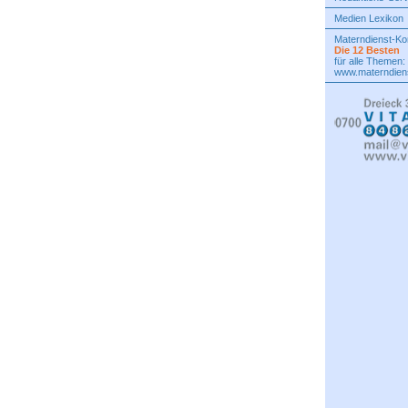
Medien Lexikon
Materndienst-K
Die 12 Besten
für alle Themen:
www.materndiens