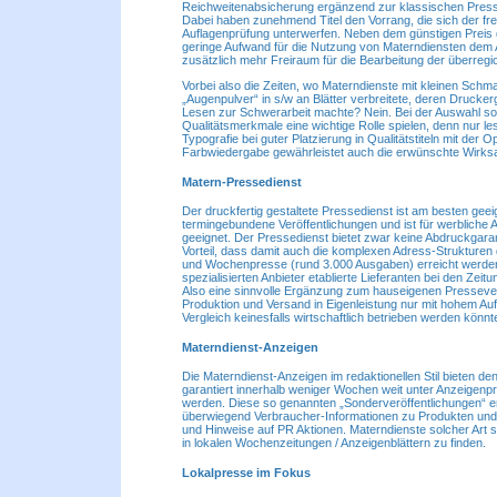
Reichweitenabsicherung ergänzend zur klassischen Presse
Dabei haben zunehmend Titel den Vorrang, die sich der frei
Auflagenprüfung unterwerfen. Neben dem günstigen Preis
geringe Aufwand für die Nutzung von Materndiensten dem 
zusätzlich mehr Freiraum für die Bearbeitung der überregi
Vorbei also die Zeiten, wo Materndienste mit kleinen Schmal
„Augenpulver“ in s/w an Blätter verbreitete, deren Drucke
Lesen zur Schwerarbeit machte? Nein. Bei der Auswahl sol
Qualitätsmerkmale eine wichtige Rolle spielen, denn nur le
Typografie bei guter Platzierung in Qualitätstiteln mit der O
Farbwiedergabe gewährleistet auch die erwünschte Wirks
Matern-Pressedienst
Der druckfertig gestaltete Pressedienst ist am besten geeig
termingebundene Veröffentlichungen und ist für werbliche
geeignet. Der Pressedienst bietet zwar keine Abdruckgarant
Vorteil, dass damit auch die komplexen Adress-Strukturen 
und Wochenpresse (rund 3.000 Ausgaben) erreicht werden
spezialisierten Anbieter etablierte Lieferanten bei den Zeit
Also eine sinnvolle Ergänzung zum hauseigenen Presseverte
Produktion und Versand in Eigenleistung nur mit hohem A
Vergleich keinesfalls wirtschaftlich betrieben werden könnt
Materndienst-Anzeigen
Die Materndienst-Anzeigen im redaktionellen Stil bieten den 
garantiert innerhalb weniger Wochen weit unter Anzeigenpre
werden. Diese so genannten „Sonderveröffentlichungen“ ent
überwiegend Verbraucher-Informationen zu Produkten und
und Hinweise auf PR Aktionen. Materndienste solcher Art 
in lokalen Wochenzeitungen / Anzeigenblättern zu finden.
Lokalpresse im Fokus