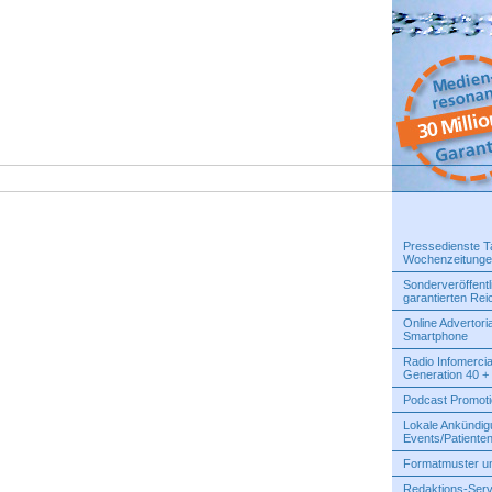
Pressedienste T
Wochenzeitung
Sonderveröffentl
garantierten Rei
Online Advertoria
Smartphone
Radio Infomercial
Generation 40 +
Podcast Promotio
Lokale Ankündi
Events/Patiente
Formatmuster u
Redaktions-Serv