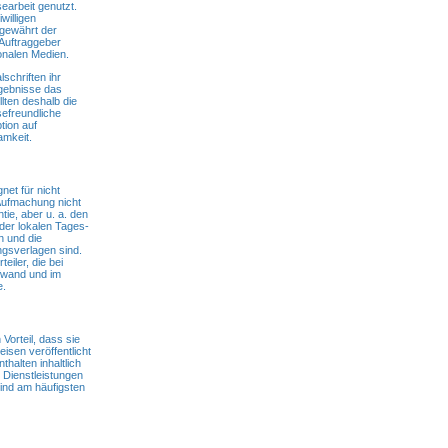
arbeit genutzt.
willigen
 gewährt der
Auftraggeber
onalen Medien.
schriften ihr
rgebnisse das
lten deshalb die
sefreundliche
ption auf
amkeit.
net für nicht
 Aufmachung nicht
ie, aber u. a. den
der lokalen Tages-
 und die
ungsverlagen sind.
iler, die bei
ufwand und im
e.
Vorteil, dass sie
isen veröffentlicht
halten inhaltlich
 Dienstleistungen
sind am häufigsten