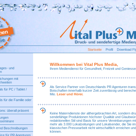
Startseite
Profil
Download Fl
Willkommen bei Vital Plus Media,
ages- und
Ihrem Mediendienst für Gesundheit, Freizeit und Geniesse
en
ichungen mit
chweiten
Als Service Partner von Deutschlands PR Agenturen transp
ls für PC / Tablet /
Botschaften innerhalb kurzer Zeit zuverlässig und bereche
Mio.
Leser und Hörer.
s für die Familie oder
ns: überall präsent
Keine Materndienste der althergebrachten Art, sondern dr
sendefähige Produktionen höchster Qualität und Glaubwürd
gungen
redaktionellen Stil sind Basis für unsere Vereinbarungen m
nseminare
mehr als 3.000 Lokalzeitungen und Lokalsender, die Sie i
klassischen Pressearbeit nicht wirtschaftlich erreichen u
nd Beschreibungen
können.
ice für PR Agenturen