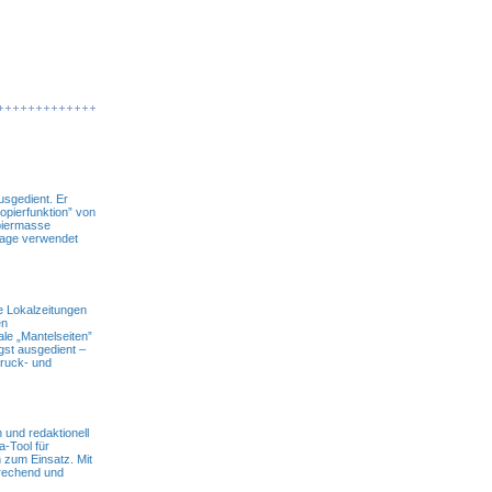
usgedient. Er
opierfunktion” von
apiermasse
lage verwendet
e Lokalzeitungen
en
le „Mantelseiten”
gst ausgedient –
Druck- und
und redaktionell
a-Tool für
 zum Einsatz. Mit
prechend und