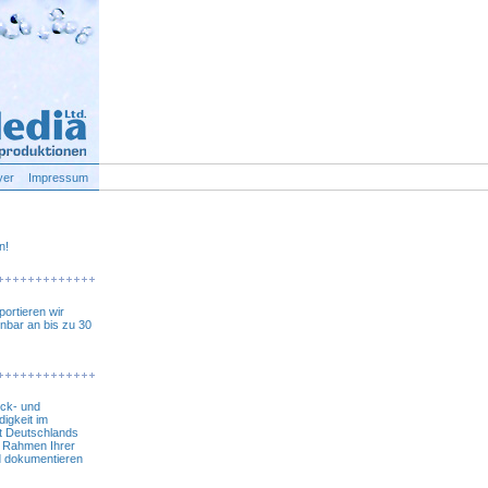
yer
Impressum
n!
ortieren wir
nbar an bis zu 30
uck- und
igkeit im
it Deutschlands
m Rahmen Ihrer
nd dokumentieren