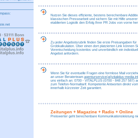
ompass:
Nutzen Sie dieses effiziente, bestens berechenbare Additiv
klassischen Pressearbeit und sichern Sie mit Hilfe unser
etablierten Logistik den Erfolg Ihrer PR Jobs von vorne her
te.net
Zu jeder Angebotsrubrik finden Sie erste Preisangaben für 
Grobkalkulation. Über einen dort platzierten Link können S
Vorentscheidung kostenlos und unverbindlich ein individuelle
Angebot anfordern.
Wenn Sie für eventuelle Fragen eine formlose Mail vorzieh
an unser Beraterteam
agenturservice(at)vitalplus-media.in
uns einfach an: 0700 - VITALPLUS (0700 - 848 257 587) 
zum Telefon-Normaltarif. Kompetente Antworten direkt vo
innerhalb kürzester Zeit garantiert.
Zeitungen + Magazine + Radio + Online
Preiswerter geht berechenbare Kommunikationsleistung ni