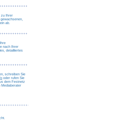
 zu Ihrer
er gewachsenen,
ein ab.
Ihre
ie nach Ihrer
s, detailliertes
en, schreiben Sie
fo
oder rufen Sie
aus dem Festnetz
m Mediaberater
cht.