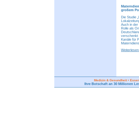
Materndien
großem Pot
Die Studie 
Lokalzeitung
Auch in der
Rolle als O
Deutschland
verschenkt 
Kanäle für 
Materndienst
Weiterlese
Medizin & Gesundheit • Essen 
Ihre Botschaft an 30 Millionen Le