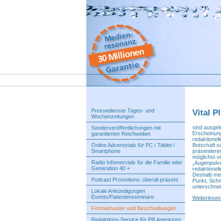
Pressedienste Tages- und
Vital P
Wochenzeitungen
sind ausgele
Sonderveröffentlichungen mit
Erscheinung
garantierten Reichweiten
redaktionell
Online Advertorials für PC / Tablet /
Botschaft s
Smartphone
präsentiere
möglichst v
Radio Infomercials für die Familie oder
„Augenpulv
Generation 40 +
redaktionel
Deshalb mei
Podcast Promotions: überall präsent
Punkt, Schm
unterschnei
Lokale Ankündigungen
Events/Patientenseminare
Weiterlese
Formatmuster und Beschreibungen
Redaktions-Service für PR Agenturen