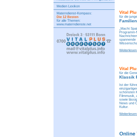
Medien Lexikon
Vital Pl
Materndienst-Kompass:
für die jung
Die 12 Besten
Familie
für alle Themen:
www.materndienste.net
„Macht Spaß
Programm-Mo
Nachrichten
spannende 
Wissenscha
Weiterlesen 
Vital Pl
für die Gen
Klassik
Ist der füh
einzigartig
schönsten K
Filmmusik,
sowie lässi
News und C
Kultur.
Weiterlesen 
Online